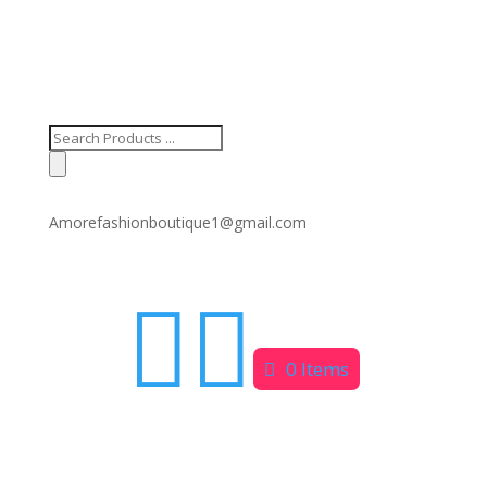
Products
search
Amorefashionboutique1@gmail.com


0 Items