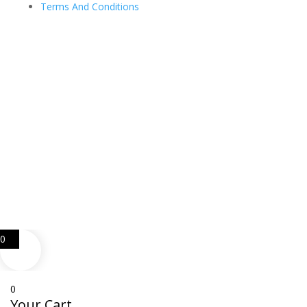
Terms And Conditions
Web Design
Goemporiousa.com
0
0
Your Cart