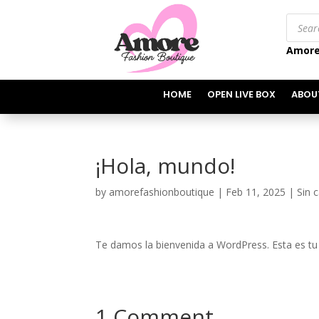
Produc
search
Amore
HOME
OPEN LIVE BOX
ABOU
¡Hola, mundo!
by
amorefashionboutique
|
Feb 11, 2025
|
Sin 
Te damos la bienvenida a WordPress. Esta es tu p
1 Comment