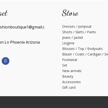
act
Store
Dresses / Jumpsuit
shionboutique1@gmail.c
Shorts / Skirts / Pants
Jeans / Jacket
en Ln Phoenix Arizona
Lingerie
Blouses / Top / Bodysuits
Blazer / Coats / Cardigan / S
Footwear
Set
New arrivals
Beauty
Accessories
Gift card