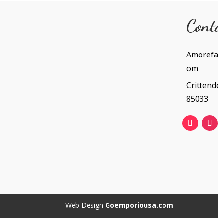
Cont
Amorefa
om
Crittend
85033
Web Design
Goemporiousa.com