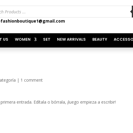
ts
fashionboutique1@gmail.com
T US
WOMEN
SET
NEW ARRIVALS
BEAUTY
ACCESSO
categoría
|
1 comment
rimera entrada. Edítala o bórrala, ¡luego empieza a escribir!