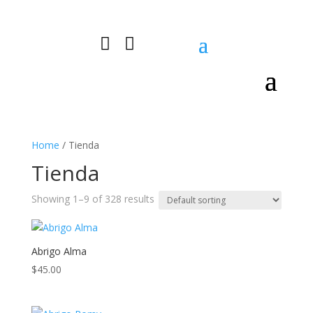


0 Items
Home
/ Tienda
Tienda
Showing 1–9 of 328 results
Abrigo Alma
$
45.00